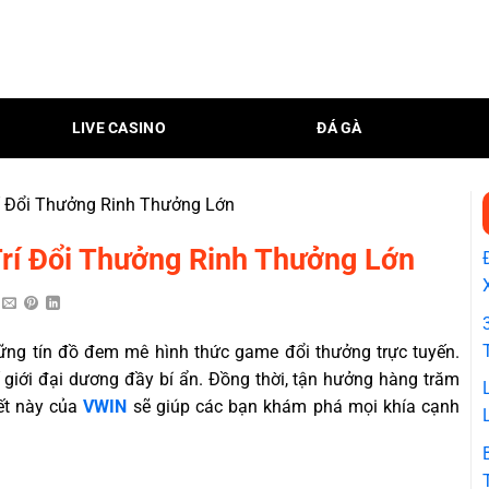
LIVE CASINO
ĐÁ GÀ
í Đổi Thưởng Rinh Thưởng Lớn
rí Đổi Thưởng Rinh Thưởng Lớn
ững tín đồ đem mê hình thức game đổi thưởng trực tuyến.
 giới đại dương đầy bí ẩn. Đồng thời, tận hưởng hàng trăm
iết này của
VWIN
sẽ giúp các bạn khám phá mọi khía cạnh