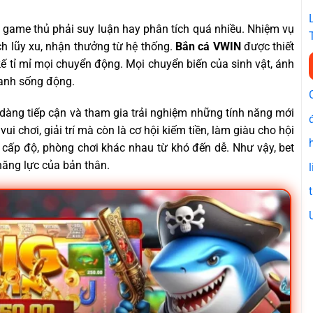
ỏi game thủ phải suy luận hay phân tích quá nhiều. Nhiệm vụ
ích lũy xu, nhận thưởng từ hệ thống.
Bắn cá VWIN
được thiết
 kế tỉ mỉ mọi chuyển động. Mọi chuyển biến của sinh vật, ánh
hanh sống động.
dễ dàng tiếp cận và tham gia trải nghiệm những tính năng mới
i chơi, giải trí mà còn là cơ hội kiếm tiền, làm giàu cho hội
 cấp độ, phòng chơi khác nhau từ khó đến dễ. Như vậy, bet
năng lực của bản thân.