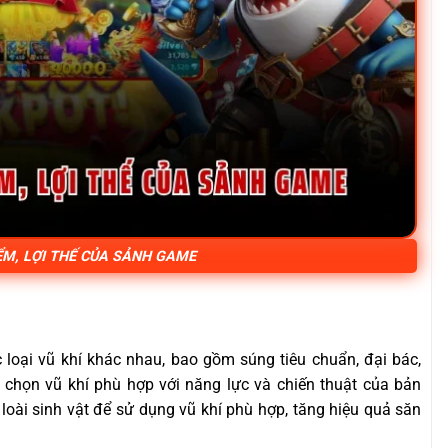
ỂM, LỢI THẾ CỦA SẢNH GAME
 loại vũ khí khác nhau, bao gồm súng tiêu chuẩn, đại bác,
a chọn vũ khí phù hợp với năng lực và chiến thuật của bản
 loài sinh vật để sử dụng vũ khí phù hợp, tăng hiệu quả săn