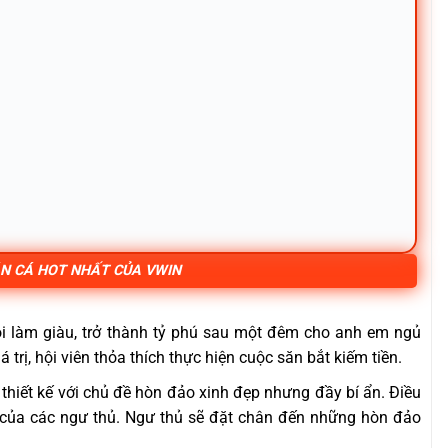
ĂN CÁ HOT NHẤT CỦA VWIN
i làm giàu, trở thành tỷ phú sau một đêm cho anh em ngủ
 trị, hội viên thỏa thích thực hiện cuộc săn bắt kiếm tiền.
thiết kế với chủ đề hòn đảo xinh đẹp nhưng đầy bí ẩn. Điều
c của các ngư thủ. Ngư thủ sẽ đặt chân đến những hòn đảo