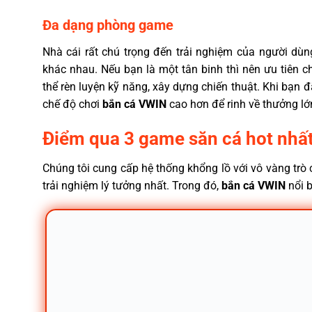
Đa dạng phòng game
Nhà cái rất chú trọng đến trải nghiệm của người dùn
khác nhau. Nếu bạn là một tân binh thì nên ưu tiên 
thể rèn luyện kỹ năng, xây dựng chiến thuật. Khi bạn đã 
chế độ chơi
bắn cá VWIN
cao hơn để rinh về thưởng lớ
Điểm qua 3 game săn cá hot nhấ
Chúng tôi cung cấp hệ thống khổng lồ với vô vàng trò
trải nghiệm lý tưởng nhất. Trong đó,
bắn cá VWIN
nổi 