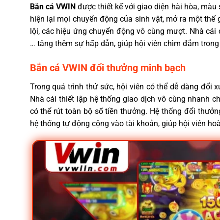
Bắn cá VWIN
được thiết kế với giao diện hài hòa, màu 
hiện lại mọi chuyển động của sinh vật, mở ra một thế g
lội, các hiệu ứng chuyển động vô cùng mượt. Nhà cái c
… tăng thêm sự hấp dẫn, giúp hội viên chìm đắm trong
Bắn cá VWIN đổi thưởng minh bạch
Trong quá trình thử sức, hội viên có thể dễ dàng đổi x
Nhà cái thiết lập hệ thống giao dịch vô cùng nhanh ch
có thể rút toàn bộ số tiền thưởng. Hệ thống đổi thưởn
hệ thống tự động cộng vào tài khoản, giúp hội viên ho