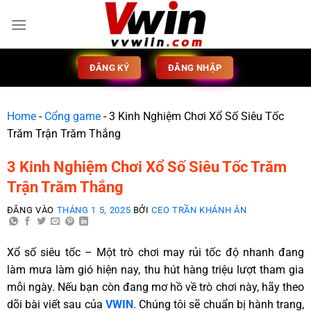
ĐĂNG KÝ
ĐĂNG NHẬP
Home
-
Cổng game
-
3 Kinh Nghiệm Chơi Xổ Số Siêu Tốc
Trăm Trận Trăm Thắng
3 Kinh Nghiệm Chơi Xổ Số Siêu Tốc Trăm
Trận Trăm Thắng
ĐĂNG VÀO
THÁNG 1 5, 2025
BỞI
CEO TRẦN KHÁNH ÂN
Xổ số siêu tốc – Một trò chơi may rủi tốc độ nhanh đang
làm mưa làm gió hiện nay, thu hút hàng triệu lượt tham gia
mỗi ngày. Nếu bạn còn đang mơ hồ về trò chơi này, hãy theo
dõi bài viết sau của
VWIN
. Chúng tôi sẽ chuẩn bị hành trang,