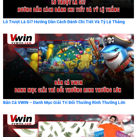
Lô Trượt Là Gì? Hướng Dẫn Cách Đánh Chi Tiết Và Tỷ Lệ Thắng
Bắn Cá VWIN – Danh Mục Giải Trí Đổi Thưởng Rinh Thưởng Lớn