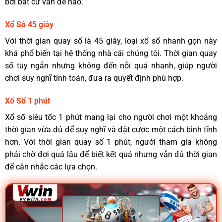
bởi bất cứ vấn đề nào.
Xổ Số 45 giây
Với thời gian quay số là 45 giây, loại xổ số nhanh gọn này
khá phổ biến tại hệ thống nhà cái chúng tôi. Thời gian quay
số tuy ngắn nhưng không đến nỗi quá nhanh, giúp người
chơi suy nghĩ tính toán, đưa ra quyết định phù hợp.
Xổ Số 1 phút
Xổ số siêu tốc 1 phút mang lại cho người chơi một khoảng
thời gian vừa đủ để suy nghĩ và đặt cược một cách bình tĩnh
hơn. Với thời gian quay số 1 phút, người tham gia không
phải chờ đợi quá lâu để biết kết quả nhưng vẫn đủ thời gian
để cân nhắc các lựa chọn.