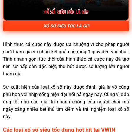
XỔ SỐ SIÊU TỐC LÀ GÌ?
Hình thức cá cược này được ưa chuộng vì cho phép người
chơi tham gia và nhận kết quả chỉ trong 1 giây đến vài phút.
Tính nhanh gọn, tức thời của hình thức cá cược này đã tạo
nên sự hấp dẫn đặc biệt, thu hút được số lượng lớn người
tham gia.
Sự xuất hiện của loại xổ số này được đánh giá là vô cùng
phù hợp với nhịp sống hiện đại hối hả ngày nay. Cũng vì đáp
ứng tốt nhu cầu giải trí nhanh chóng của người chơi mà
ngày càng nhiều bet thủ tìm kiếm và trải nghiệm loại xổ số
này.
Các loại xổ số siêu tốc đang hot hit tại VWIN