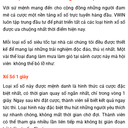
Với sứ mệnh mang đến cho cộng đồng những người đam
mê cá cược một nền tảng xổ số trực tuyến hàng đầu. VWIN
luôn tập trung đầu tư để phát triển tất cả các loại hình xổ số
được ưa chuộng nhất thời điểm hiện nay.
Mỗi loại xổ số siêu tốc tại nhà cái chúng tôi đều được thiết
kế để mang lại những trải nghiệm độc đáo, thú vị nhất. Một
vài thể loại đang làm mưa làm gió tại sảnh cược này mà hội
viên không thể bỏ lỡ như:
Xổ Số 1 giây
Loại xổ số này được mệnh danh là hình thức cá cược đặc
biệt nhất, có thời gian quay số ngắn nhất, chỉ trong vòng 1
giây. Ngay sau khi đặt cược, thành viên sẽ biết kết quả ngay
tức thì. Loại hình này đặc biệt thu hút những người yêu thích
sự nhanh chóng, không mất thời gian chờ đợi. Thành viên
có thể tham gia nhiều lần liên tiếp mà không bị gián đoạn