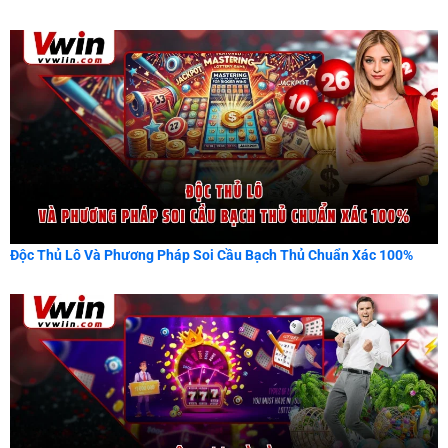
Độc Thủ Lô Và Phương Pháp Soi Cầu Bạch Thủ Chuẩn Xác 100%