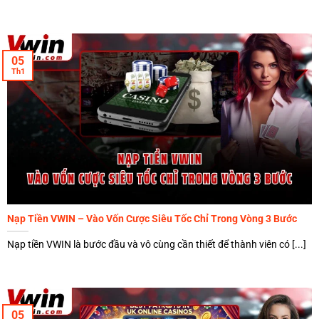
05
Th1
Nạp Tiền VWIN – Vào Vốn Cược Siêu Tốc Chỉ Trong Vòng 3 Bước
Nạp tiền VWIN là bước đầu và vô cùng cần thiết để thành viên có [...]
05