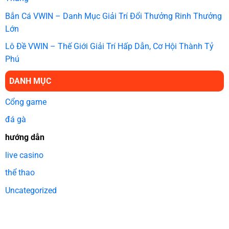
Bắn Cá VWIN – Danh Mục Giải Trí Đổi Thưởng Rinh Thưởng
Lớn
Lô Đề VWIN – Thế Giới Giải Trí Hấp Dẫn, Cơ Hội Thành Tỷ
Phú
DANH MỤC
Cổng game
đá gà
hướng dẫn
live casino
thể thao
Uncategorized