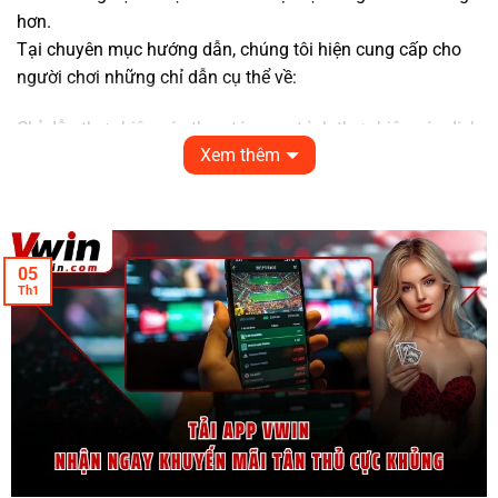
hơn.
Tại chuyên mục hướng dẫn, chúng tôi hiện cung cấp cho
người chơi những chỉ dẫn cụ thể về:
Chỉ dẫn thực hiện các thao tác, quy trình thực hiện các dịch
Xem thêm
vụ có trên hệ thống gồm đăng ký, đăng nhập, nạp tiền, rút
tiền, tải app,…
Chỉ dẫn cách tham gia, trải nghiệm các trò chơi, sản phẩm
cá cược gồm cách chơi, cách nhận cược, cách nhận/đổi
thưởng,…
05
Th1
Chỉ dẫn liên hệ với bộ phận chăm sóc khách hàng của nhà
cái khi có thắc mắc, sự cố hoặc có vấn đề cần phản ánh,
góp ý.
Hướng dẫn tham gia các chương trình khuyến mãi, ưu đãi
cũng như cách thức, điều kiện tham gia nhận và đổi
thưởng.
Với các thông tin hướng dẫn hữu ích này, đảm bảo quý hội