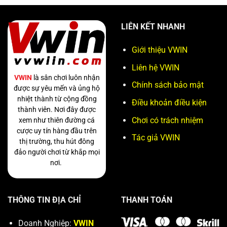
LIÊN KẾT NHANH
Giới thiệu VWIN
Liên hệ VWIN
VWIN
là sân chơi luôn nhận
Chính sách bảo mật
được sự yêu mến và ủng hộ
nhiệt thành từ cộng đồng
Điều khoản điều kiện
thành viên. Nơi đây được
Chơi có trách nhiệm
xem như thiên đường cá
cược uy tín hàng đầu trên
Tác giả VWIN
thị trường, thu hút đông
đảo người chơi từ khắp mọi
nơi.
THÔNG TIN ĐỊA CHỈ
THANH TOÁN
Doanh Nghiệp:
VWIN