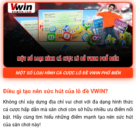
MỘT SỐ LOẠI HÌNH CÁ CƯỢC LÔ ĐỀ VWIN PHỔ BIẾN
Điều gì tạo nên sức hút của lô đề VWIN?
Không chỉ xây dựng địa chỉ vui chơi với đa dạng hình thức
cá cược hấp dẫn mà sân chơi
còn sở hữu nhiều ưu điểm nổi
bật. Hãy cùng tìm hiểu những điểm mạnh tạo nên sức hút
của sân chơi này!