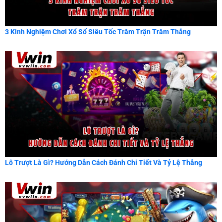
3 Kinh Nghiệm Chơi Xổ Số Siêu Tốc Trăm Trận Trăm Thắng
Lô Trượt Là Gì? Hướng Dẫn Cách Đánh Chi Tiết Và Tỷ Lệ Thắng