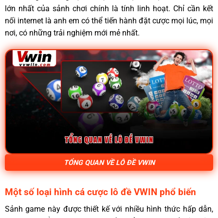
lớn nhất của sảnh chơi chính là tính linh hoạt. Chỉ cần kết
nối internet là anh em có thể tiến hành đặt cược mọi lúc, mọi
nơi, có những trải nghiệm mới mẻ nhất.
TỔNG QUAN VỀ LÔ ĐỀ VWIN
Một số loại hình cá cược lô đề VWIN phổ biến
Sảnh game này được thiết kế với nhiều hình thức hấp dẫn,