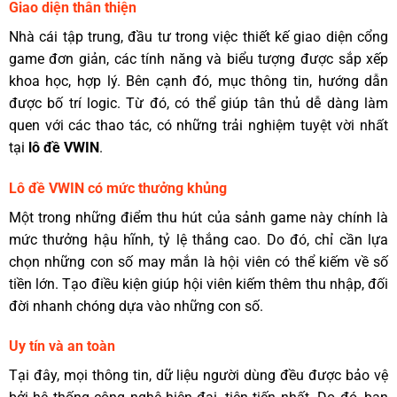
Giao diện thân thiện
Nhà cái tập trung, đầu tư trong việc thiết kế giao diện cổng
game đơn giản, các tính năng và biểu tượng được sắp xếp
khoa học, hợp lý. Bên cạnh đó, mục thông tin, hướng dẫn
được bố trí logic. Từ đó, có thể giúp tân thủ dễ dàng làm
quen với các thao tác, có những trải nghiệm tuyệt vời nhất
tại
lô đề VWIN
.
Lô đề VWIN có mức thưởng khủng
Một trong những điểm thu hút của sảnh game này chính là
mức thưởng hậu hĩnh, tỷ lệ thắng cao. Do đó, chỉ cần lựa
chọn những con số may mắn là hội viên có thể kiếm về số
tiền lớn. Tạo điều kiện giúp hội viên kiếm thêm thu nhập, đối
đời nhanh chóng dựa vào những con số.
Uy tín và an toàn
Tại đây, mọi thông tin, dữ liệu người dùng đều được bảo vệ