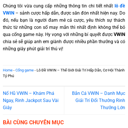
Chúng tôi vừa cung cấp những thông tin chi tiết nhất
lô đề
VWIN
– sảnh cược hấp dẫn, được săn đón nhất hiện nay. Do
đó, nếu bạn là người đam mê cá cược, yêu thích sự thách
thức từ những con số may mắn thì nhất định không thể bỏ
qua cổng game này. Hy vọng với những bí quyết được
VWIN
chia sẻ sẽ giúp anh em giành được nhiều phần thưởng và có
những giây phút giải trí thú vị!
Home
-
Cổng game
-
Lô Đề VWIN – Thế Giới Giải Trí Hấp Dẫn, Cơ Hội Thành
Tỷ Phú
Nổ Hũ VWIN – Khám Phá
Bắn Cá VWIN – Danh Mục
Ngay, Rinh Jackpot Sau Vài
Giải Trí Đổi Thưởng Rinh
Giây
Thưởng Lớn
BÀI CÙNG CHUYÊN MỤC