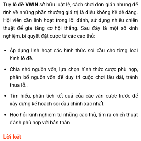
Tuy
lô đề VWIN
sở hữu luật lệ, cách chơi đơn giản nhưng để
rinh về những phần thưởng giá trị là điều không hề dễ dàng.
Hội viên cần linh hoạt trong lối đánh, sử dụng nhiều chiến
thuật để gia tăng cơ hội thắng. Sau đây là một số kinh
nghiệm, bí quyết đặt cược từ các cao thủ:
Áp dụng linh hoạt các hình thức soi cầu cho từng loại
hình lô đề.
Chia nhỏ nguồn vốn, lựa chọn hình thức cược phù hợp,
phân bổ nguồn vốn để duy trì cuộc chơi lâu dài, tránh
thua lỗ..
Tìm hiểu, phân tích kết quả của các ván cược trước để
xây dựng kế hoạch soi cầu chính xác nhất.
Học hỏi kinh nghiệm từ những cao thủ, tìm ra chiến thuật
đánh phù hợp với bản thân.
Lời kết