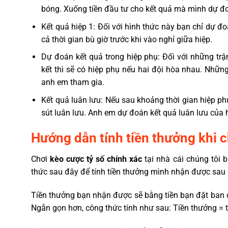
bóng. Xuống tiền đầu tư cho kết quả mà mình dự đo
Kết quả hiệp 1: Đối với hình thức này bạn chỉ dự đ
cả thời gian bù giờ trước khi vào nghỉ giữa hiệp.
Dự đoán kết quả trong hiệp phụ: Đối với những tr
kết thì sẽ có hiệp phụ nếu hai đội hòa nhau. Nhữ
anh em tham gia.
Kết quả luân lưu: Nếu sau khoảng thời gian hiệp p
sút luân lưu. Anh em dự đoán kết quả luân lưu của 
Hướng dẫn tính tiền thưởng khi c
Chơi
kèo cược tỷ số chính xác
tại nhà cái chúng tôi
thức sau đây để tính tiền thưởng mình nhận được sau
Tiền thưởng bạn nhận được sẽ bằng tiền bạn đặt ban 
Ngắn gọn hơn, công thức tính như sau: Tiền thưởng = t