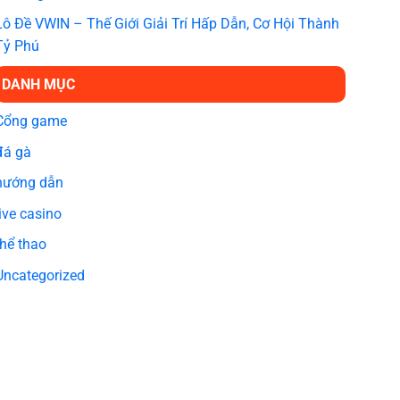
Lô Đề VWIN – Thế Giới Giải Trí Hấp Dẫn, Cơ Hội Thành
Tỷ Phú
DANH MỤC
Cổng game
đá gà
hướng dẫn
live casino
thể thao
Uncategorized