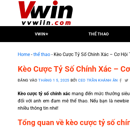
VWIN⭐
THỂ THAO
Home
-
thể thao
-
Kèo Cược Tỷ Số Chính Xác – Cơ Hội
Kèo Cược Tỷ Số Chính Xác – C
ĐĂNG VÀO
THÁNG 1 5, 2025
BỞI
CEO TRẦN KHÁNH ÂN
Kèo cược tỷ số chính xác
mang đến mức thưởng siêu
đối với anh em đam mê thể thao. Nếu bạn là newbie
nhiều thông tin nhé!
Tổng quan về kèo cược tỷ số chí