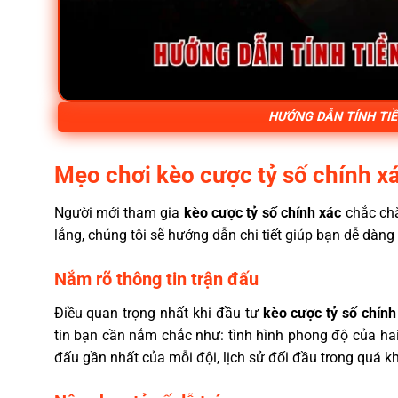
HƯỚNG DẪN TÍNH TI
Mẹo chơi kèo cược tỷ số chính x
Người mới tham gia
kèo cược tỷ số chính xác
chắc chắ
lắng, chúng tôi sẽ hướng dẫn chi tiết giúp bạn dễ dàng
Nắm rõ thông tin trận đấu
Điều quan trọng nhất khi đầu tư
kèo cược tỷ số chính
tin bạn cần nắm chắc như: tình hình phong độ của hai 
đấu gần nhất của mỗi đội, lịch sử đối đầu trong quá 